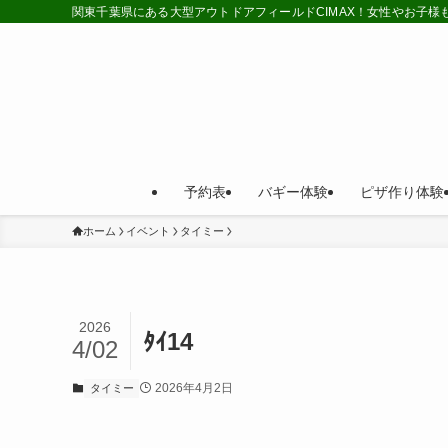
関東千葉県にある大型アウトドアフィールドCIMAX！女性やお子
予約表
バギー体験
ピザ作り体験
ホーム
イベント
タイミー
2026
ﾀｲ14
4/02
2026年4月2日
タイミー