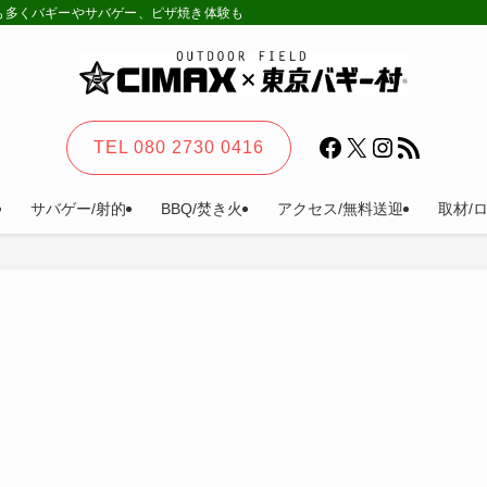
様も多くバギーやサバゲー、ピザ焼き体験も。カーステイ、キャンプ等一日楽しめる
Facebook
X
Instagram
RSS フィード
TEL 080 2730 0416
サバゲー/射的
BBQ/焚き火
アクセス/無料送迎
取材/