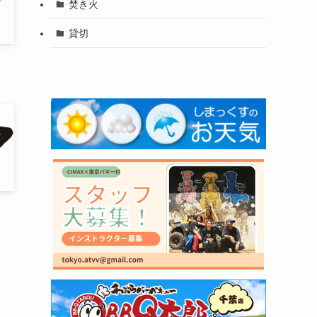
焚き火
貸切