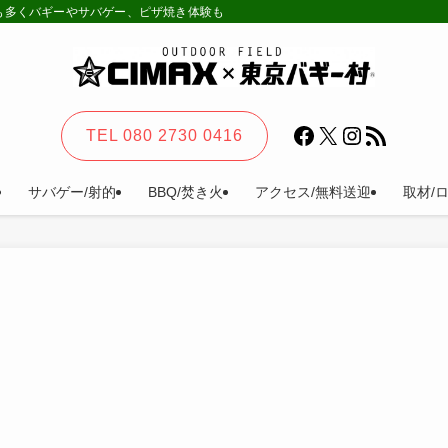
様も多くバギーやサバゲー、ピザ焼き体験も。カーステイ、キャンプ等一日楽しめる
Facebook
X
Instagram
RSS フィード
TEL 080 2730 0416
サバゲー/射的
BBQ/焚き火
アクセス/無料送迎
取材/