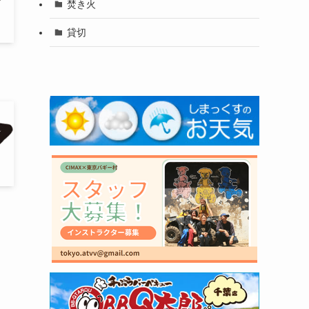
焚き火
貸切