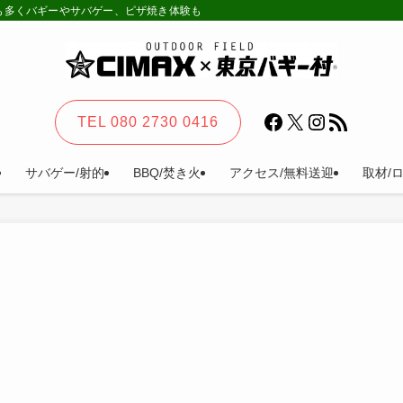
様も多くバギーやサバゲー、ピザ焼き体験も。カーステイ、キャンプ等一日楽しめる
Facebook
X
Instagram
RSS フィード
TEL 080 2730 0416
サバゲー/射的
BBQ/焚き火
アクセス/無料送迎
取材/