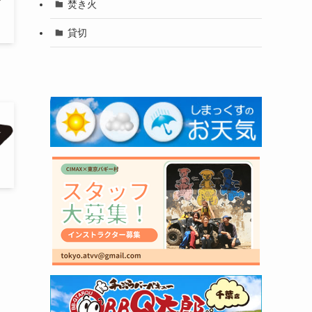
焚き火
貸切