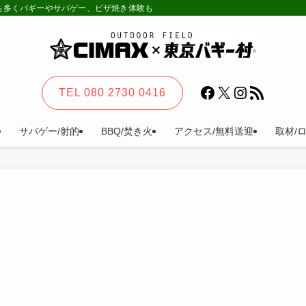
様も多くバギーやサバゲー、ピザ焼き体験も。カーステイ、キャンプ等一日楽しめる
Facebook
X
Instagram
RSS フィード
TEL 080 2730 0416
サバゲー/射的
BBQ/焚き火
アクセス/無料送迎
取材/