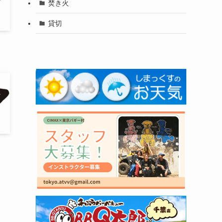
焚き火
貸切