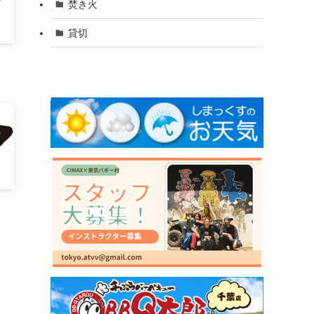
焚き火
貸切