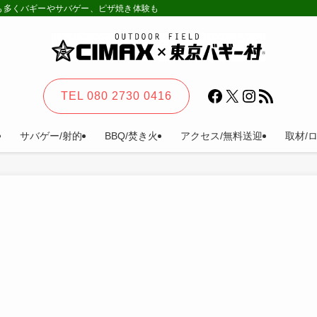
様も多くバギーやサバゲー、ピザ焼き体験も。カーステイ、キャンプ等一日楽しめる
Facebook
X
Instagram
RSS フィード
TEL 080 2730 0416
サバゲー/射的
BBQ/焚き火
アクセス/無料送迎
取材/