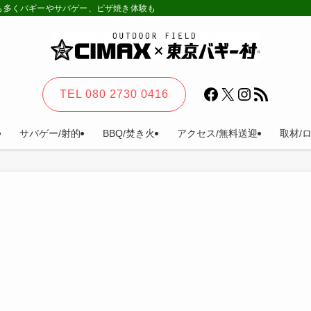
様も多くバギーやサバゲー、ピザ焼き体験も。カーステイ、キャンプ等一日楽しめる
Facebook
X
Instagram
RSS フィード
TEL 080 2730 0416
サバゲー/射的
BBQ/焚き火
アクセス/無料送迎
取材/