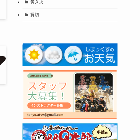
焚き火
貸切